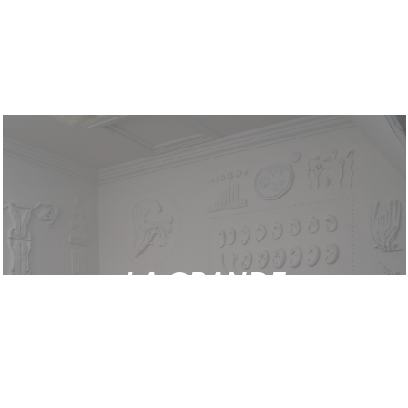
LA GRANDE
QUESTION
Bevis Martin & Charlie Youle