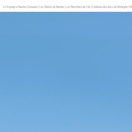
Le Voyage à Nantes
|
Estuaire
|
Les Tables de Nantes
|
Les Machines de l’île
|
Château des ducs de Bretagne
|
M