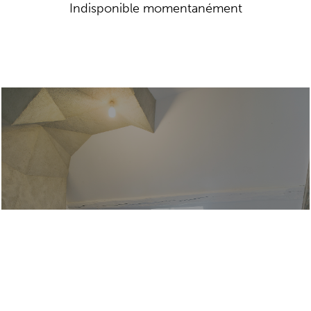
Indisponible momentanément
SATURNIA PYRI
Sarah Fauguet & David Cousinard