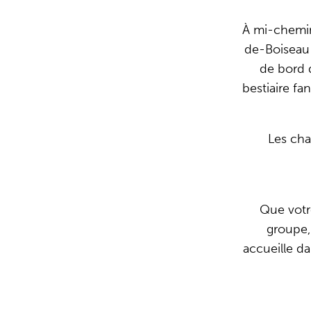
À mi-chemin
de-Boiseau 
de bord d
bestiaire fa
Les cha
Que votre
groupe,
accueille da