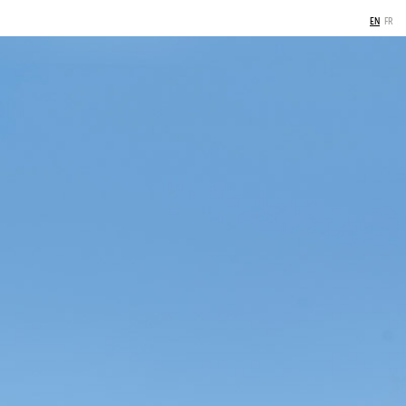
EN
FR