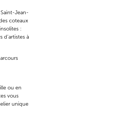
 Saint-Jean-
 des coteaux
nsolites :
 d’artistes à
parcours
ille ou en
tes vous
telier unique